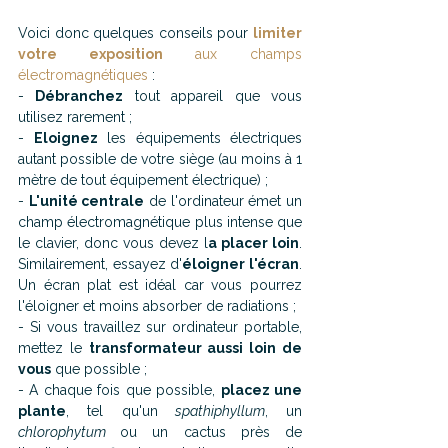
Voici donc quelques conseils pour 
limiter 
votre exposition
 aux champs 
électromagnétiques
 :
- 
Débranchez
 tout appareil que vous 
utilisez rarement ;
- 
Eloignez
 les équipements électriques 
autant possible de votre siège (au moins à 1 
mètre de tout équipement électrique) ;
- 
L'unité centrale
 de l'ordinateur émet un 
champ électromagnétique plus intense que 
le clavier, donc vous devez l
a placer loin
. 
Similairement, essayez d'
éloigner l'écran
. 
Un écran plat est idéal car vous pourrez 
l'éloigner et moins absorber de radiations ;
- Si vous travaillez sur ordinateur portable, 
mettez le 
transformateur aussi loin de 
vous
 que possible ;
- A chaque fois que possible, 
placez une 
plante
, tel qu'un
 spathiphyllum
, un 
chlorophytum 
ou un cactus près de 