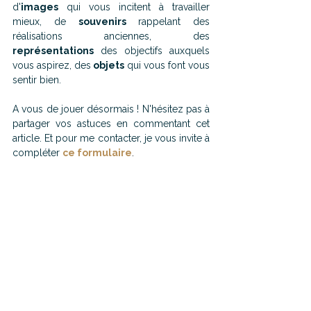
d'
images
 qui vous incitent à travailler 
mieux, de 
souvenirs
 rappelant des 
réalisations anciennes, des 
représentations
 des objectifs auxquels 
vous aspirez, des
 objets 
qui vous font vous 
sentir bien.
A vous de jouer désormais ! N'hésitez pas à 
partager vos astuces en commentant cet 
article. Et pour me contacter, je vous invite à 
compléter 
ce formulair
e
.
A bientôt !
Studio Mahaut, agence d'architecture 
d'intérieur 
Pays de Gex | Haute-Savoie | Genève | 
Suisse Romande