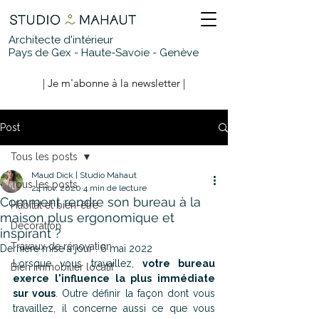
Architecte d'intérieur
Pays de Gex - Haute-Savoie - Genève
| Je m'abonne à la newsletter |
Post
Tous les posts
Maud Dick | Studio Mahaut
Tous les posts
24 nov. 2020
4 min de lecture
Comment rendre son bureau à la
Habitat et bien-être
maison plus ergonomique et
Décoration
inspirant ?
Travaux de rénovation
Dernière mise à jour :
6 mai 2022
Lorsque vous travaillez, 
votre bureau 
Bien immobilier locatif
exerce l'influence la plus immédiate 
sur vous
. Outre définir la façon dont vous 
travaillez, il concerne aussi ce que vous 