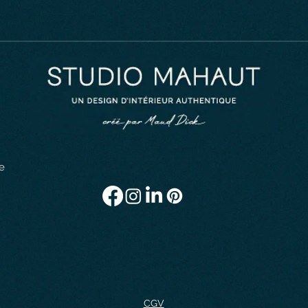
e
CGV