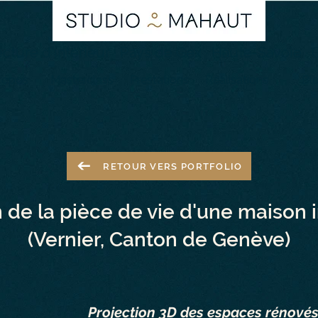
ecture d'intérieur · Pays de Gex · Haute-Savoie ·
ropos
Masterclass
Prestations
Réalisations
Bl
RETOUR VERS PORTFOLIO
 de la pièce de vie d'une maison i
(Vernier, Canton de Genève)
Projection 3D des espaces rénové