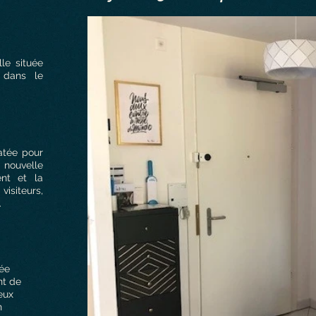
lle située
 dans le
tée pour
nouvelle
ent et la
isiteurs,
.
ée
nt de
eux
n