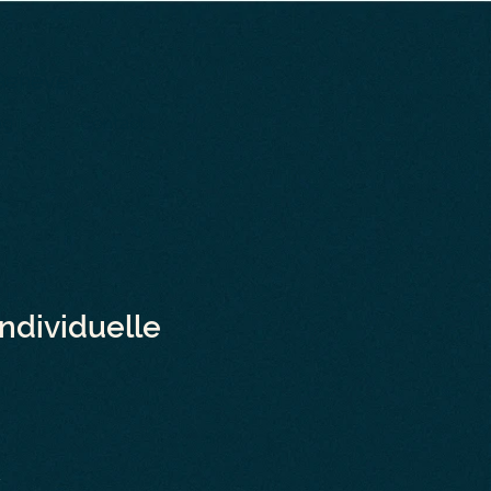
 Genève
og
Contact
ndividuelle
s