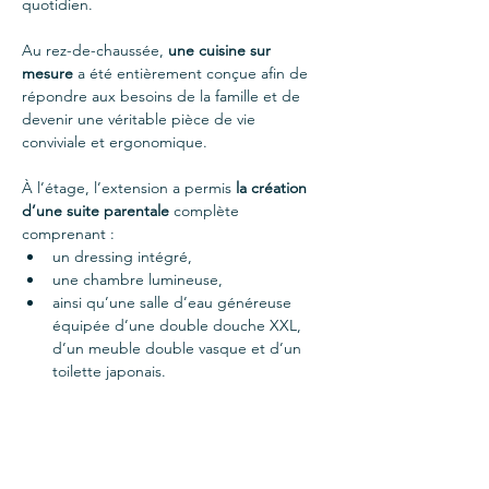
quotidien.
Au rez-de-chaussée, 
une cuisine sur 
mesure
 a été entièrement conçue afin de 
répondre aux besoins de la famille et de 
devenir une véritable pièce de vie 
conviviale et ergonomique.
À l’étage, l’extension a permis 
la création 
d’une suite parentale
 complète 
comprenant :
un dressing intégré,
une chambre lumineuse,
ainsi qu’une salle d’eau généreuse 
équipée d’une double douche XXL, 
d’un meuble double vasque et d’un 
toilette japonais.
Au-delà de l’optimisation des plans, 
l’accompagnement a également porté sur 
l’aménagement intérieur, le choix des 
matériaux, des couleurs et l’harmonisation 