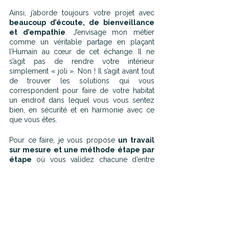
Ainsi, j’aborde toujours votre projet avec 
beaucoup d’écoute, de bienveillance 
et d’empathie
. J’envisage mon métier 
comme un véritable partage en plaçant 
l’Humain au cœur de cet échange. Il ne 
s’agit pas de rendre votre intérieur 
simplement « joli ». Non ! Il s’agit avant tout 
de trouver les solutions qui vous 
correspondent pour faire de votre habitat 
un endroit dans lequel vous vous sentez 
bien, en sécurité et en harmonie avec ce 
que vous êtes.
Pour ce faire, je vous propose 
un travail 
sur mesure et une méthode étape par 
étape
 où vous validez chacune d’entre 
elles pour que le projet soit toujours en 
adéquation avec vos envies, vos besoins et 
votre personnalité !
Ainsi, je vous accompagne tout au long de 
votre projet et je vous aide à réaliser votre 
rêve !