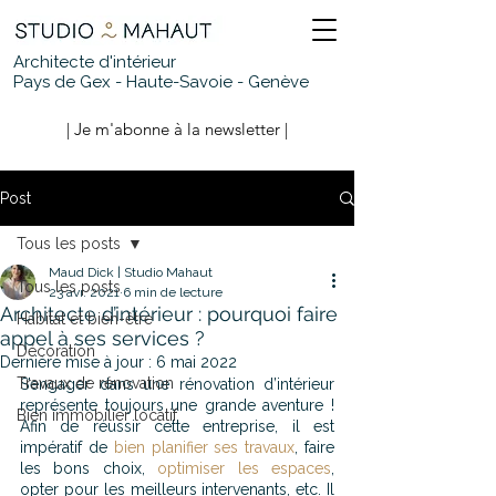
Architecte d'intérieur
Pays de Gex - Haute-Savoie - Genève
| Je m'abonne à la newsletter |
Post
Tous les posts
Maud Dick | Studio Mahaut
Tous les posts
23 avr. 2021
6 min de lecture
Architecte d’intérieur : pourquoi faire
Habitat et bien-être
appel à ses services ?
Décoration
Dernière mise à jour :
6 mai 2022
Travaux de rénovation
S’engager dans une rénovation d’intérieur 
représente toujours une grande aventure ! 
Bien immobilier locatif
Afin de réussir cette entreprise, il est 
impératif de 
bien planifier ses travaux
, faire 
les bons choix, 
optimiser les espaces
, 
opter pour les meilleurs intervenants, etc. Il 