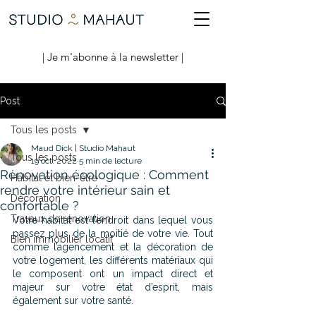
| Je m'abonne à la newsletter |
Post
Tous les posts
Maud Dick | Studio Mahaut
Tous les posts
19 oct. 2022
5 min de lecture
Rénovation écologique : Comment
Habitat et bien-être
rendre votre intérieur sain et
Décoration
confortable ?
Travaux de rénovation
Votre habitat est l’endroit dans lequel vous 
passez plus de la moitié de votre vie. Tout 
Bien immobilier locatif
comme l’agencement et la décoration de 
votre logement, les différents matériaux qui 
le composent ont un impact direct et 
majeur sur votre état d’esprit, mais 
également sur votre santé. 