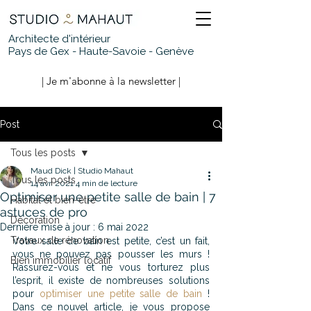
Architecte d'intérieur
Pays de Gex - Haute-Savoie - Genève
| Je m'abonne à la newsletter |
Post
Tous les posts
Maud Dick | Studio Mahaut
Tous les posts
14 avr. 2021
4 min de lecture
Optimiser une petite salle de bain | 7
Habitat et bien-être
astuces de pro
Décoration
Dernière mise à jour :
6 mai 2022
Travaux de rénovation
Votre salle de bain est petite, c’est un fait, 
vous ne pouvez pas pousser les murs ! 
Bien immobilier locatif
Rassurez-vous et ne vous torturez plus 
l’esprit, il existe de nombreuses solutions 
pour 
optimiser une petite salle de bain
 ! 
Dans ce nouvel article, je vous propose 