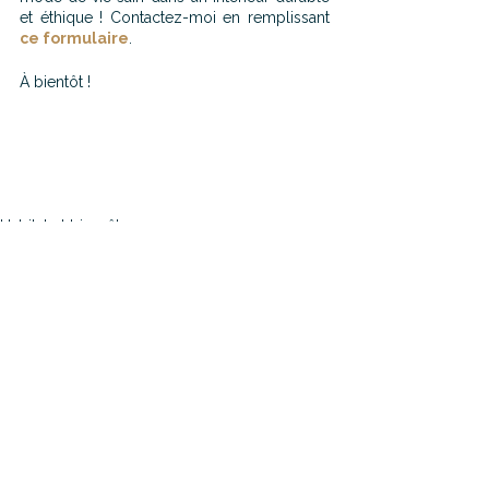
et éthique ! Contactez-moi en remplissant 
ce formulaire
.
À bientôt !
Habitat et bien-être
Décoration
Voir tout
Posts récents