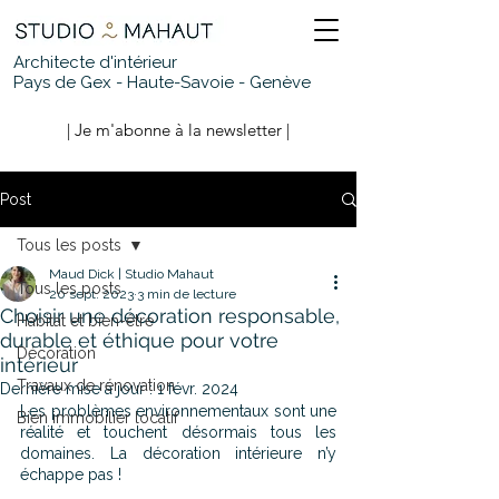
Architecte d'intérieur
Pays de Gex - Haute-Savoie - Genève
| Je m'abonne à la newsletter |
Post
Tous les posts
Maud Dick | Studio Mahaut
Tous les posts
20 sept. 2023
3 min de lecture
Choisir une décoration responsable,
Habitat et bien-être
durable et éthique pour votre
Décoration
intérieur
Travaux de rénovation
Dernière mise à jour :
1 févr. 2024
Les problèmes environnementaux sont une 
Bien immobilier locatif
réalité et touchent désormais tous les 
domaines. La décoration intérieure n’y 
échappe pas ! 