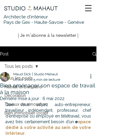
Architecte d'intérieur
Pays de Gex - Haute-Savoie - Genève
| Je m'abonne à la newsletter |
Post
Tous les posts
Maud Dick | Studio Mahaut
Tous les posts
16 oct. 2021
5 min de lecture
Bien aménager son espace de travail
Habitat et bien-être
à la maison
Décoration
Dernière mise à jour :
6 mai 2022
Travaux de rénovation
Que vous soyez auto-entrepreneur, 
travailleur indépendant, professeur, chef 
Bien immobilier locatif
d’entreprise ou employé en télétravail, vous 
avez très certainement besoin d’un 
e
space 
dédié à votre activité au sein de votre 
intérieur
.