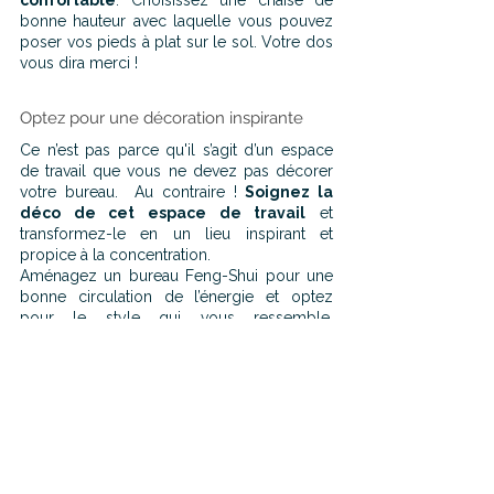
confortable
. Choisissez une chaise de 
bonne hauteur avec laquelle vous pouvez 
poser vos pieds à plat sur le sol. Votre dos 
vous dira merci !
Optez pour une décoration inspirante
Ce n’est pas parce qu'il s’agit d’un espace 
de travail que vous ne devez pas décorer 
votre bureau.  Au contraire ! 
Soignez la 
déco de cet espace de travail
 et 
transformez-le en un lieu inspirant et 
propice à la concentration.
Aménagez un bureau Feng-Shui pour une 
bonne circulation de l’énergie et optez 
pour le style qui vous ressemble. 
Choisissez de préférence des couleurs 
claires et neutres, mettez des plantes vertes 
et pourquoi pas un tapis tout doux à vos 
pieds.
Créez un espace cocooning
 pour 
booster votre créativité et vous donner 
envie de travailler !