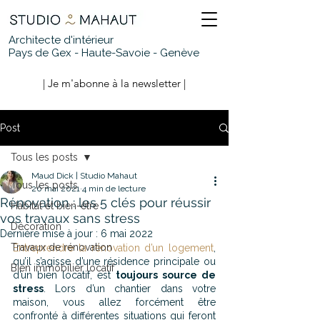
Architecte d'intérieur
Pays de Gex - Haute-Savoie - Genève
| Je m'abonne à la newsletter |
Post
Tous les posts
Maud Dick | Studio Mahaut
Tous les posts
20 mai 2021
4 min de lecture
Rénovation : les 5 clés pour réussir
Habitat et bien-être
vos travaux sans stress
Décoration
Dernière mise à jour :
6 mai 2022
Travaux de rénovation
Entreprendre la rénovation d’un logement
, 
qu’il s’agisse d’une résidence principale ou 
Bien immobilier locatif
d’un bien locatif, est 
toujours source de 
stress
. Lors d’un chantier dans votre 
maison, vous allez forcément être 
confronté à différentes situations qui feront 